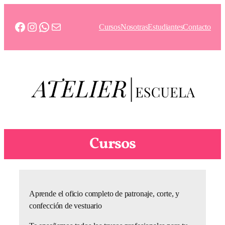
Saltar
al
Facebook
Instagram
WhatsApp
Correo electrónico
Cursos
Nosotras
Estudiantes
Contacto
contenido
Cursos
Aprende el oficio completo de patronaje, corte, y
confección de vestuario