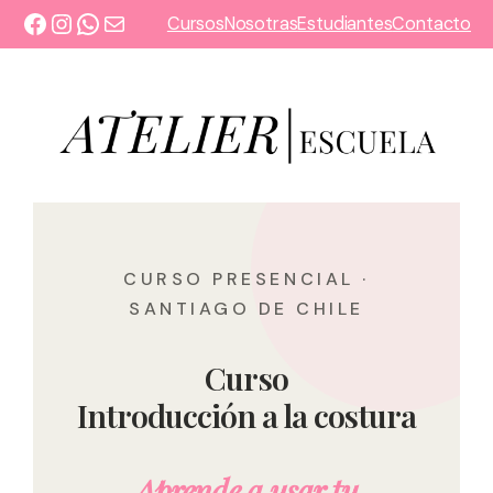
Saltar
Facebook
Instagram
WhatsApp
Correo electrónico
Cursos
Nosotras
Estudiantes
Contacto
al
contenido
CURSO PRESENCIAL ·
SANTIAGO DE CHILE
Curso
Introducción a la costura
Aprende a usar tu